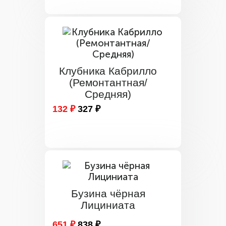
Клубника Кабрилло
(Ремонтантная/
Средняя)
132 ₽
327 ₽
Бузина чёрная
Лициниата
651 ₽
838 ₽