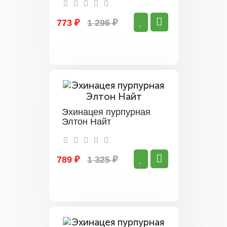
773 ₽
1 296 ₽
Эхинацея пурпурная
Элтон Найт
789 ₽
1 325 ₽