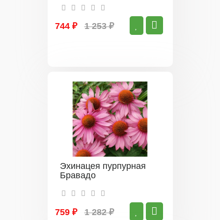
744 ₽
1 253 ₽
Эхинацея пурпурная
Бравадо
759 ₽
1 282 ₽