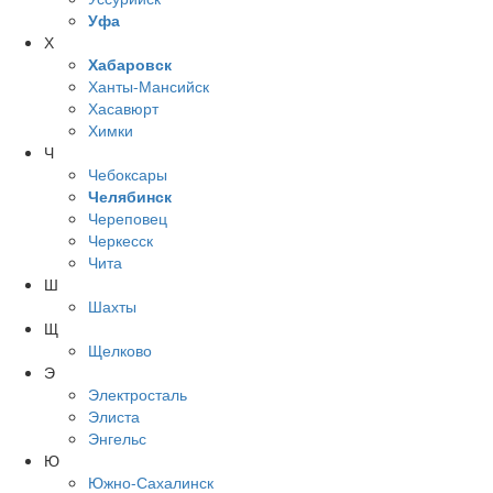
Уфа
Х
Хабаровск
Ханты-Мансийск
Хасавюрт
Химки
Ч
Чебоксары
Челябинск
Череповец
Черкесск
Чита
Ш
Шахты
Щ
Щелково
Э
Электросталь
Элиста
Энгельс
Ю
Южно-Сахалинск