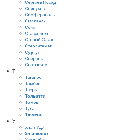
Сергиев Посад
Серпухов
Симферополь
Смоленск
Сочи
Ставрополь
Старый Оскол
Стерлитамак
Сургут
Сызрань
Сыктывкар
Т
Таганрог
Тамбов
Тверь
Тольятти
Томск
Тула
Тюмень
У
Улан-Удэ
Ульяновск
Уссурийск