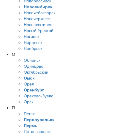
Новороссийск
Новосибирск
Новочебоксарск
Новочеркасск
Новошахтинск
Новый Уренгой
Ногинск
Норильск
Ноябрьск
О
Обнинск
Одинцово
Октябрьский
Омск
Орел
Оренбург
Орехово-Зуево
Орск
П
Пенза
Первоуральск
Пермь
Петрозаводск