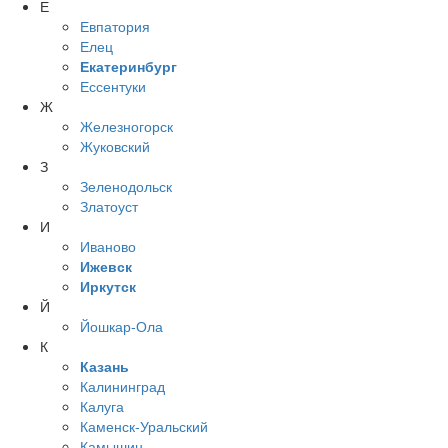
Е
Евпатория
Елец
Екатеринбург
Ессентуки
Ж
Железногорск
Жуковский
З
Зеленодольск
Златоуст
И
Иваново
Ижевск
Иркутск
Й
Йошкар-Ола
К
Казань
Калининград
Калуга
Каменск-Уральский
Камышин