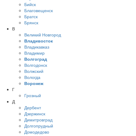
Бийск
Благовещенск
Братск
Брянск
В
Великий Новгород
Владивосток
Владикавказ
Владимир
Волгоград
Волгодонск
Волжский
Вологда
Воронеж
Г
Грозный
Д
Дербент
Дзержинск
Димитровград
Долгопрудный
Домодедово