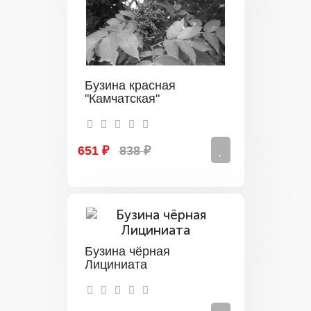
Бузина красная
"Камчатская"
651 ₽
838 ₽
Бузина чёрная
Лициниата