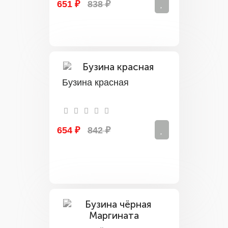
651 ₽
838 ₽
Бузина красная
654 ₽
842 ₽