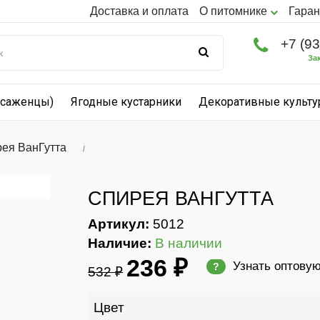
Доставка и оплата
О питомнике
Гаран
+7 (9
За
(саженцы)
Ягодные кустарники
Декоративные культ
ея ВанГутта
СПИРЕЯ ВАНГУТТА
Артикул:
5012
Наличие:
В наличии
236 ₽
Узнать оптову
?
532 ₽
Цвет