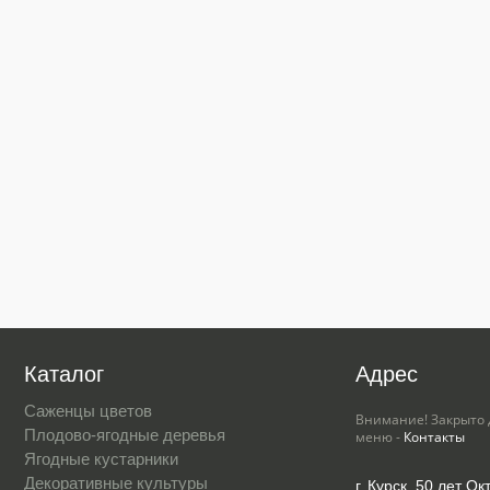
Каталог
Адрес
Саженцы цветов
Внимание! Закрыто 
Плодово-ягодные деревья
меню -
Контакты
Ягодные кустарники
Декоративные культуры
г. Курск, 50 лет Ок